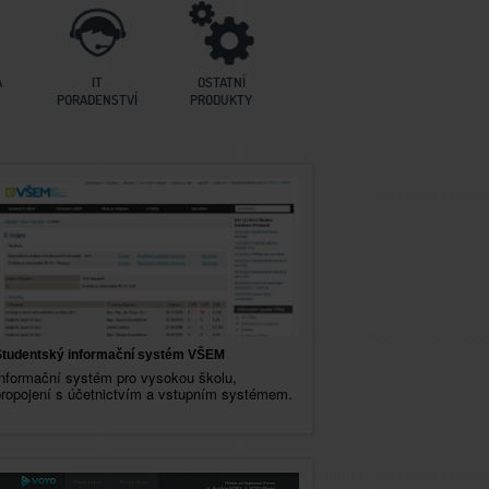
A
IT
OSTATNÍ
PORADENSTVÍ
PRODUKTY
Ů
Studentský informační systém VŠEM
nformační systém pro vysokou školu,
propojení s účetnictvím a vstupním systémem.