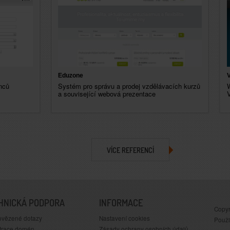
Eduzone
V
nců
Systém pro správu a prodej vzdělávacích kurzů
a související webová prezentace
VÍCE REFERENCÍ
HNICKÁ PODPORA
INFORMACE
Copyri
vězené dotazy
Nastavení cookies
Použi
trace domén
Zásady ochrany osobních údajů