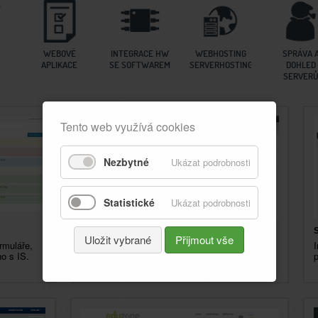
WEBOVÉ
INTEGRACE HW
WEBHOSTING
SPRÁVA 
APLIKACE
SE SOFTWAREM
SERVERHOSTING
DOHLED
SERVER
Tento web využívá cookies
Nezbytné
Ukázat podrobnosti
Statistické
Ukázat podrobnosti
Still - Evidence vozíků
Uložit vybrané
Přijmout vše
rmuláře,
Informační systém pro správu zařízení a jejich
I
o s IS.
obchodních případů, DMS.