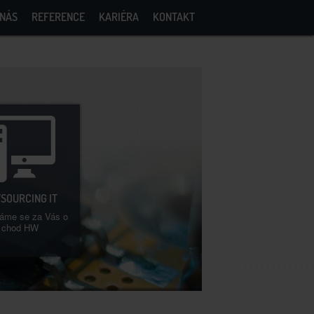
 NÁS
REFERENCE
KARIÉRA
KONTAKT
SOURCING IT
áme se za Vás o
chod HW