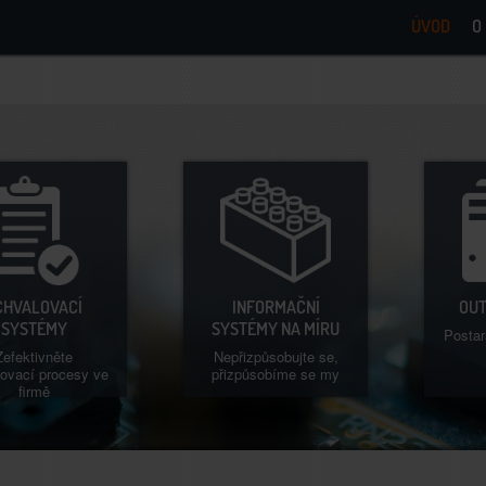
ÚVOD
O
CHVALOVACÍ
INFORMAČNÍ
OUT
SYSTÉMY
SYSTÉMY NA MÍRU
Postar
Zefektivněte
Nepřizpůsobujte se,
ovací procesy ve
přizpůsobíme se my
firmě