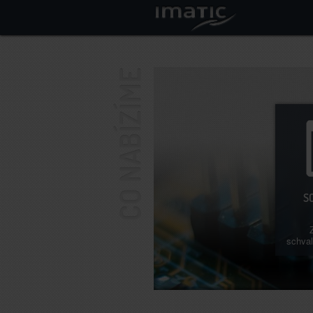
S
schval