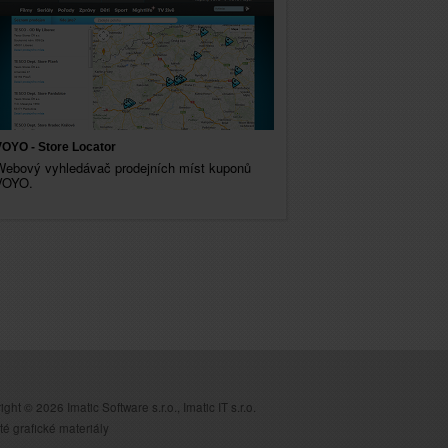
OYO - Store Locator
Webový vyhledávač prodejních míst kuponů
VOYO.
ght © 2026 Imatic Software s.r.o., Imatic IT s.r.o.
té grafické materiály