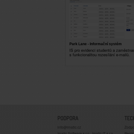
Park Lane - Informační systém
IS pro evidenci studentů a zaměstna
s funkcionalitou rozesílání e-mailů.
PODPORA
TEC
info@imatic.cz
Zodpo
Imatic Software s.r.o., Imatic IT s.r.o.
Regis